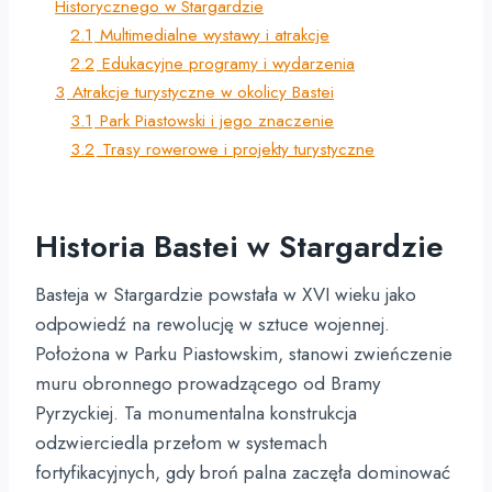
Historycznego w Stargardzie
2.1
Multimedialne wystawy i atrakcje
2.2
Edukacyjne programy i wydarzenia
3
Atrakcje turystyczne w okolicy Bastei
3.1
Park Piastowski i jego znaczenie
3.2
Trasy rowerowe i projekty turystyczne
Historia Bastei w Stargardzie
Basteja w Stargardzie powstała w XVI wieku jako
odpowiedź na rewolucję w sztuce wojennej.
Położona w Parku Piastowskim, stanowi zwieńczenie
muru obronnego prowadzącego od Bramy
Pyrzyckiej. Ta monumentalna konstrukcja
odzwierciedla przełom w systemach
fortyfikacyjnych, gdy broń palna zaczęła dominować