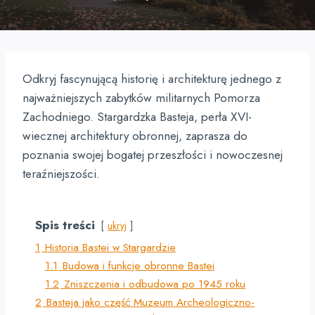
Odkryj fascynującą historię i architekturę jednego z
najważniejszych zabytków militarnych Pomorza
Zachodniego. Stargardzka Basteja, perła XVI-
wiecznej architektury obronnej, zaprasza do
poznania swojej bogatej przeszłości i nowoczesnej
teraźniejszości.
Spis treści
ukryj
1
Historia Bastei w Stargardzie
1.1
Budowa i funkcje obronne Bastei
1.2
Zniszczenia i odbudowa po 1945 roku
2
Basteja jako część Muzeum Archeologiczno-