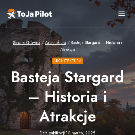
Przejdź
do
treści
Strona Główna
/
Architektura
/
Basteja Stargard – Historia i
Atrakcje
ARCHITEKTURA
Basteja Stargard
– Historia i
Atrakcje
Data publikacji
10 marca, 2025