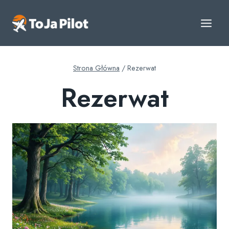
Przejdź
do
treści
Strona Główna
/
Rezerwat
Rezerwat