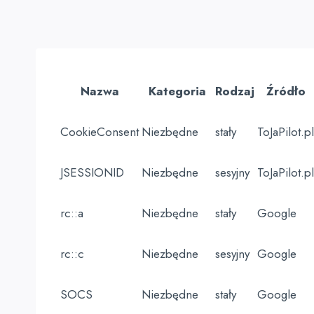
Nazwa
Kategoria
Rodzaj
Źródło
CookieConsent
Niezbędne
stały
ToJaPilot.pl
JSESSIONID
Niezbędne
sesyjny
ToJaPilot.pl
rc::a
Niezbędne
stały
Google
rc::c
Niezbędne
sesyjny
Google
SOCS
Niezbędne
stały
Google