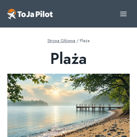
Przejdź
do
treści
Strona Główna
/
Plaża
Plaża