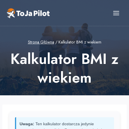
Przejdź
do
treści
Strona Główna
/
Kalkulator BMI z wiekiem
Kalkulator BMI z
wiekiem
Uwaga:
Ten kalkulator dostarcza jedynie