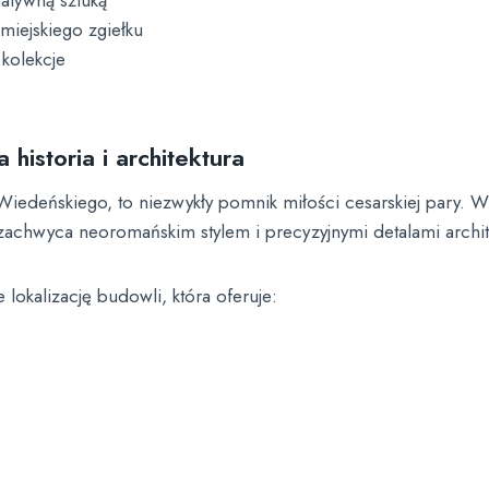
natywną sztuką
miejskiego zgiełku
kolekcje
historia i architektura
Wiedeńskiego, to niezwykły pomnik miłości cesarskiej pary. W
, zachwyca neoromańskim stylem i precyzyjnymi detalami archi
okalizację budowli, która oferuje: