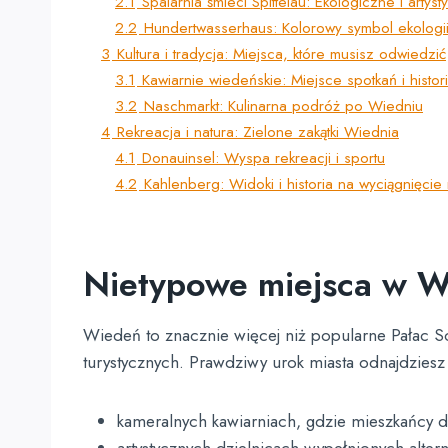
2.1
Spalarnia śmieci Spittelau: Ekologiczne i artys
2.2
Hundertwasserhaus: Kolorowy symbol ekologi
3
Kultura i tradycja: Miejsca, które musisz odwiedzić
3.1
Kawiarnie wiedeńskie: Miejsce spotkań i histori
3.2
Naschmarkt: Kulinarna podróż po Wiedniu
4
Rekreacja i natura: Zielone zakątki Wiednia
4.1
Donauinsel: Wyspa rekreacji i sportu
4.2
Kahlenberg: Widoki i historia na wyciągnięcie 
Nietypowe miejsca w Wi
Wiedeń to znacznie więcej niż popularne Pałac S
turystycznych. Prawdziwy urok miasta odnajdziesz
kameralnych kawiarniach, gdzie mieszkańcy de