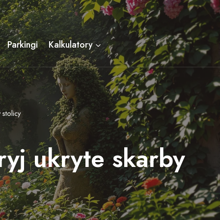
Parkingi
Kalkulatory
stolicy
yj ukryte skarby