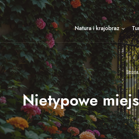
Przejdź
do
treści
Natura i krajobraz
Tu
Stron
Nietypowe miejs