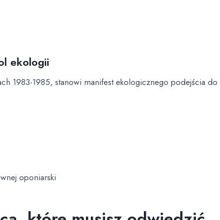
l ekologii
ach 1983-1985, stanowi manifest ekologicznego podejścia do 
awnej oponiarski
jsca, które musisz odwiedzić