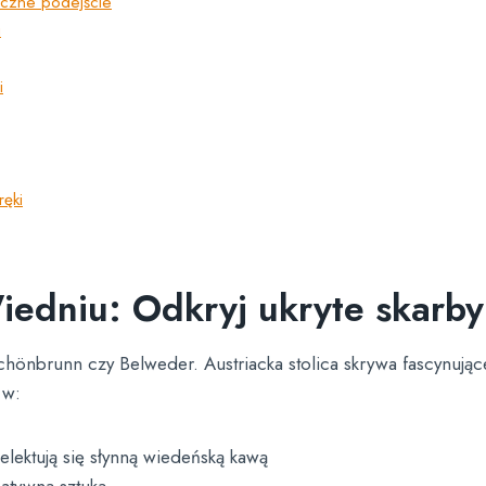
tyczne podejście
i
i
ręki
edniu: Odkryj ukryte skarby 
chönbrunn czy Belweder. Austriacka stolica skrywa fascynuj
 w:
lektują się słynną wiedeńską kawą