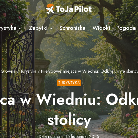
rystyka
Zabytki
Schroniska
Widoki
Pogoda
a Główna
/
Turystyka
/
Nietypowe miejsca w Wiedniu: Odkryj ukryte skarby 
TURYSTYKA
ca w Wiedniu: Odkr
stolicy
Data publikacji
15 listopada, 2025