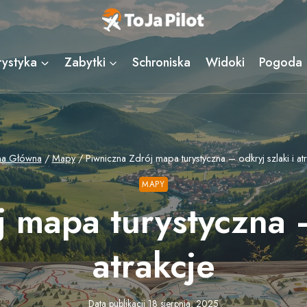
rystyka
Zabytki
Schroniska
Widoki
Pogoda
na Główna
/
Mapy
/
Piwniczna Zdrój mapa turystyczna – odkryj szlaki i at
MAPY
 mapa turystyczna –
atrakcje
Data publikacji
18 sierpnia, 2025