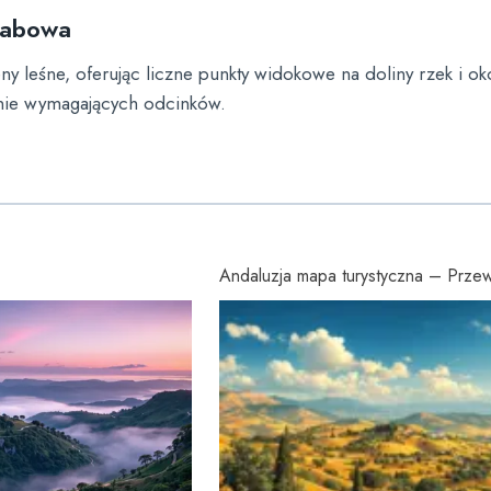
 Łabowa
y leśne, oferując liczne punkty widokowe na doliny rzek i oko
znie wymagających odcinków.
Andaluzja mapa turystyczna – Przewo