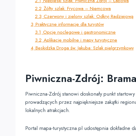
2.1
Niebieski szlak: Piwniczna Zdrój – Łabowa
2.2
Żółty szlak: Frycowa – Niemcowa
2.3
Czerwony i zielony szlak: Odkryj Radziejową
3
Praktyczne informacje dla turystów
3.1
Opcje noclegowe i gastronomiczne
3.2
Aplikacje mobilne i mapy turystyczne
4
Beskidzka Droga św. Jakuba: Szlak pielgrzymkowy
Piwniczna-Zdrój: Bram
Piwniczna-Zdrój stanowi doskonały punkt startowy
prowadzących przez najpiękniejsze zakątki region
lokalnych atrakcjach.
Portal mapa-turystyczna.pl udostępnia dokładne d