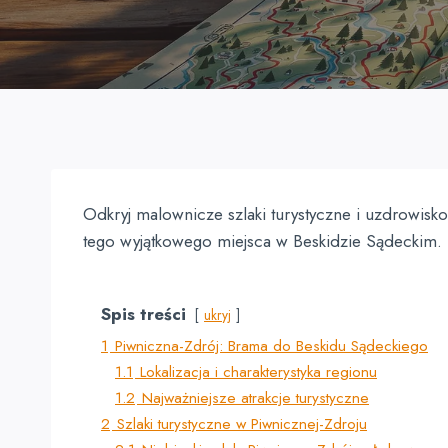
Odkryj malownicze szlaki turystyczne i uzdrowisk
tego wyjątkowego miejsca w Beskidzie Sądeckim.
Spis treści
ukryj
1
Piwniczna-Zdrój: Brama do Beskidu Sądeckiego
1.1
Lokalizacja i charakterystyka regionu
1.2
Najważniejsze atrakcje turystyczne
2
Szlaki turystyczne w Piwnicznej-Zdroju