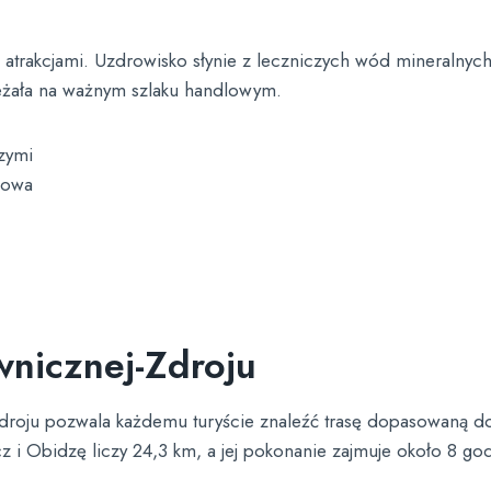
 atrakcjami. Uzdrowisko słynie z leczniczych wód mineralny
leżała na ważnym szlaku handlowym.
zymi
cowa
wnicznej-Zdroju
Zdroju pozwala każdemu turyście znaleźć trasę dopasowaną d
i Obidzę liczy 24,3 km, a jej pokonanie zajmuje około 8 god