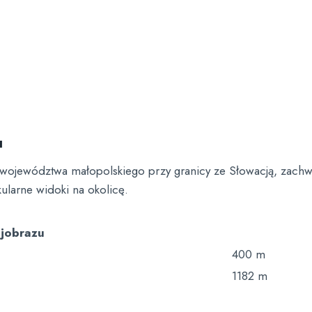
u
 województwa małopolskiego przy granicy ze Słowacją, zach
ularne widoki na okolicę.
ajobrazu
400 m
1182 m