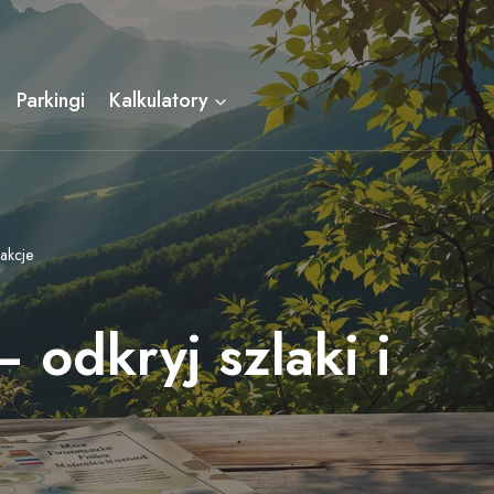
Parkingi
Kalkulatory
rakcje
 odkryj szlaki i