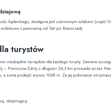
dziejową
skidu Sądeckiego, dostępna jest czerwonym szlakiem (część 
ża widokowa z panoramą od Tatr po Bieszczady.
dla turystów
anowi niezbędne narzędzie dla każdego turysty. Zawiera szc
-Zdrój – Piwniczna-Zdrój o długości 24,3 km prowadzi przez 
 a suma podejść wynosi 1068 m. Za jej pokonanie otrzymas
wą, obejmującą: