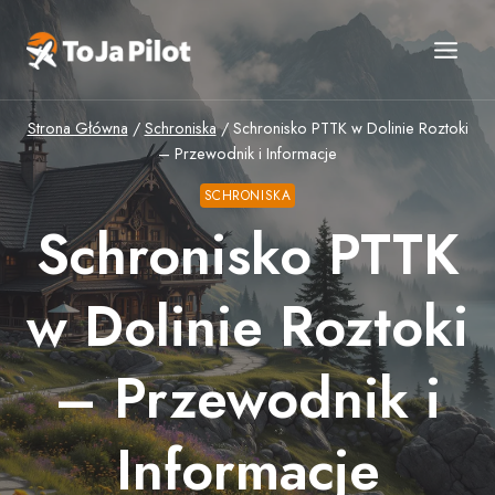
Przejdź
do
treści
Strona Główna
/
Schroniska
/
Schronisko PTTK w Dolinie Roztoki
– Przewodnik i Informacje
SCHRONISKA
Schronisko PTTK
w Dolinie Roztoki
– Przewodnik i
Informacje