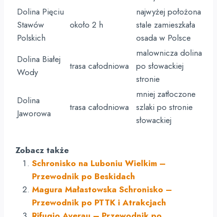
Dolina Pięciu
najwyżej położona
Stawów
około 2 h
stale zamieszkała
Polskich
osada w Polsce
malownicza dolina
Dolina Białej
trasa całodniowa
po słowackiej
Wody
stronie
mniej zatłoczone
Dolina
trasa całodniowa
szlaki po stronie
Jaworowa
słowackiej
Zobacz także
Schronisko na Luboniu Wielkim –
Przewodnik po Beskidach
Magura Małastowska Schronisko –
Przewodnik po PTTK i Atrakcjach
Rifugio Averau – Przewodnik po