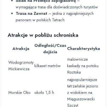
Szlak na Przełęcz Szpiglasową
–
wymagająca trasa dla doświadczonych turystów
Trasa na Zawrat
– jedna z najpiękniejszych
panoram w polskich Tatrach
Atrakcje w pobliżu schroniska
Odległość/Czas
Atrakcja
Charakterystyka
dojścia
malownicze
Wodogrzmoty
kilkaset metrów
kaskady na potoku
Mickiewicza
Roztoka
najpopularniejsze
tatrzańskie jezioro
Morskie Oko
około 1,5 h
z widokiem na
Mięguszowiecki
Szczyt