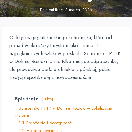
Data publikacji
5 marca, 2026
Odkryj magię tatrzańskiego schroniska, które od
ponad wieku służy turystom jako brama do
najpiękniejszych szlaków górskich. Schronisko PTTK
w Dolinie Roztoki to nie tylko miejsce odpoczynku,
ale prawdziwa perła architektury górskiej, gdzie
tradycja spotyka się z nowoczesnością.
Spis treści
ukryj
1
Schronisko PTTK w Dolinie Roztoki – Lokalizacja i
Historia
1.1
Położenie i dostępność
1.2
Historia schroniska