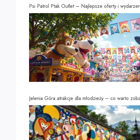
Psi Patrol Ptak Outlet – Najlepsze oferty i wydarzen
Jelenia Góra atrakcje dla młodzieży – co warto zo