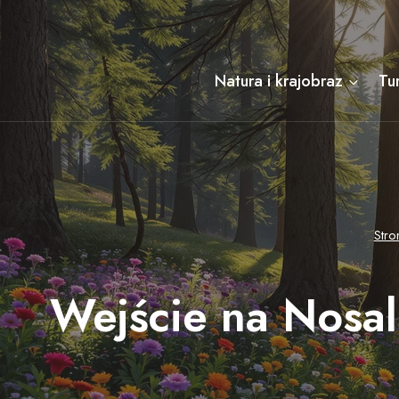
Przejdź
do
treści
Natura i krajobraz
Tu
Stro
Wejście na Nosal