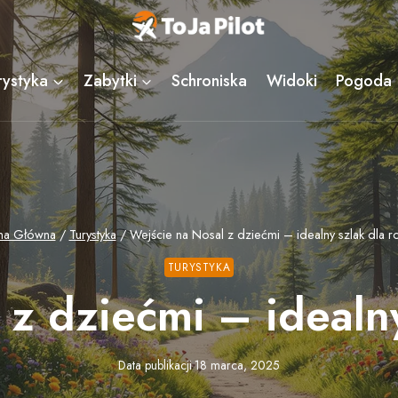
rystyka
Zabytki
Schroniska
Widoki
Pogoda
na Główna
/
Turystyka
/
Wejście na Nosal z dziećmi – idealny szlak dla r
TURYSTYKA
 z dziećmi – idealny
Data publikacji
18 marca, 2025