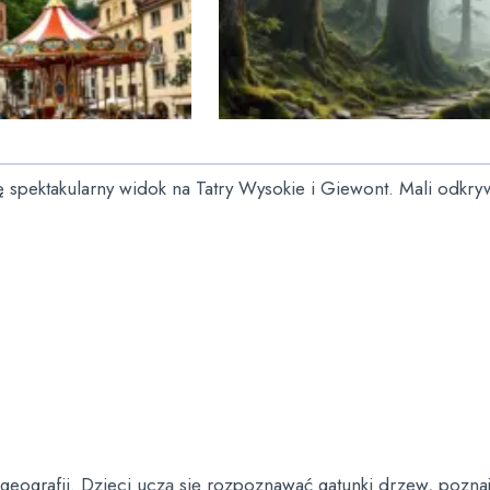
ę spektakularny widok na Tatry Wysokie i Giewont. Mali odkry
i geografii. Dzieci uczą się rozpoznawać gatunki drzew, poz