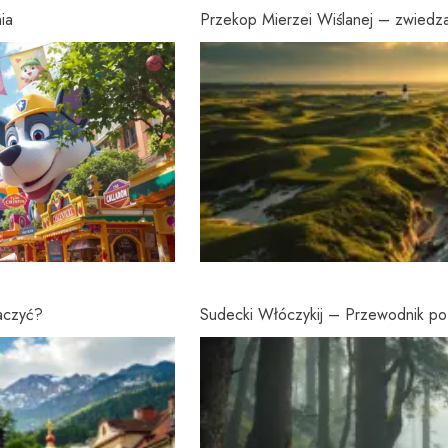
ia
Przekop Mierzei Wiślanej – zwiedzan
baczyć?
Sudecki Włóczykij – Przewodnik po 