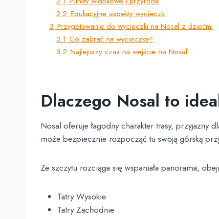
2.1
Punkty widokowe i przyroda
2.2
Edukacyjne aspekty wycieczki
3
Przygotowanie do wycieczki na Nosal z dziećmi
3.1
Co zabrać na wycieczkę?
3.2
Najlepszy czas na wejście na Nosal
Dlaczego Nosal to ideal
Nosal oferuje łagodny charakter trasy, przyjazny
może bezpiecznie rozpocząć tu swoją górską prz
Ze szczytu rozciąga się wspaniała panorama, obej
Tatry Wysokie
Tatry Zachodnie