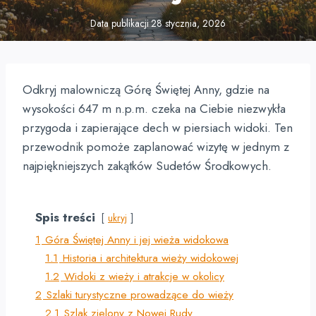
Data publikacji
28 stycznia, 2026
Odkryj malowniczą Górę Świętej Anny, gdzie na
wysokości 647 m n.p.m. czeka na Ciebie niezwykła
przygoda i zapierające dech w piersiach widoki. Ten
przewodnik pomoże zaplanować wizytę w jednym z
najpiękniejszych zakątków Sudetów Środkowych.
Spis treści
ukryj
1
Góra Świętej Anny i jej wieża widokowa
1.1
Historia i architektura wieży widokowej
1.2
Widoki z wieży i atrakcje w okolicy
2
Szlaki turystyczne prowadzące do wieży
2.1
Szlak zielony z Nowej Rudy