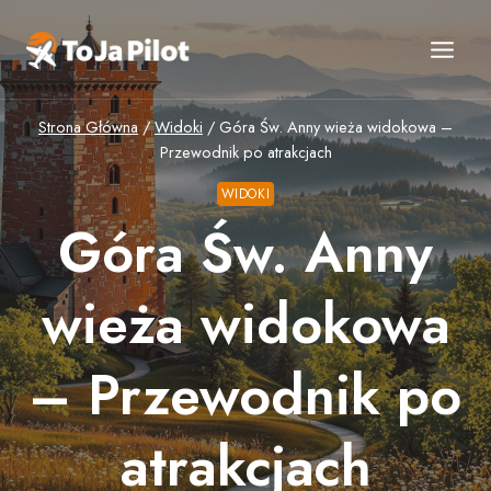
Przejdź
do
treści
Strona Główna
/
Widoki
/
Góra Św. Anny wieża widokowa –
Przewodnik po atrakcjach
WIDOKI
Góra Św. Anny
wieża widokowa
– Przewodnik po
atrakcjach