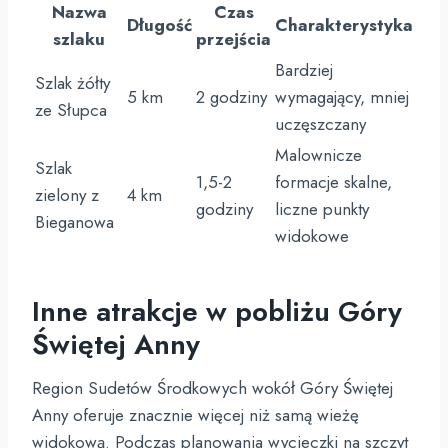
Nazwa
Czas
Długość
Charakterystyka
szlaku
przejścia
Bardziej
Szlak żółty
5 km
2 godziny
wymagający, mniej
ze Słupca
uczęszczany
Malownicze
Szlak
1,5-2
formacje skalne,
zielony z
4 km
godziny
liczne punkty
Bieganowa
widokowe
Inne atrakcje w pobliżu Góry
Świętej Anny
Region Sudetów Środkowych wokół Góry Świętej
Anny oferuje znacznie więcej niż samą wieżę
widokową. Podczas planowania wycieczki na szczyt