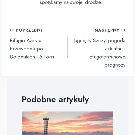
spotykamy na swojej drodze.
Nawigacja
POPRZEDNI
NASTĘPNY
wpisu
Rifugio Averau –
Jagnięcy Szczyt pogoda
Przewodnik po
– aktualne i
Dolomitach i 5 Torri
długoterminowe
prognozy
Podobne artykuły