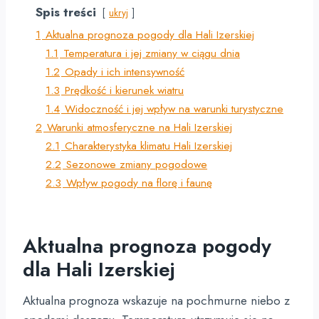
Spis treści
ukryj
1
Aktualna prognoza pogody dla Hali Izerskiej
1.1
Temperatura i jej zmiany w ciągu dnia
1.2
Opady i ich intensywność
1.3
Prędkość i kierunek wiatru
1.4
Widoczność i jej wpływ na warunki turystyczne
2
Warunki atmosferyczne na Hali Izerskiej
2.1
Charakterystyka klimatu Hali Izerskiej
2.2
Sezonowe zmiany pogodowe
2.3
Wpływ pogody na florę i faunę
Aktualna prognoza pogody
dla Hali Izerskiej
Aktualna prognoza wskazuje na pochmurne niebo z