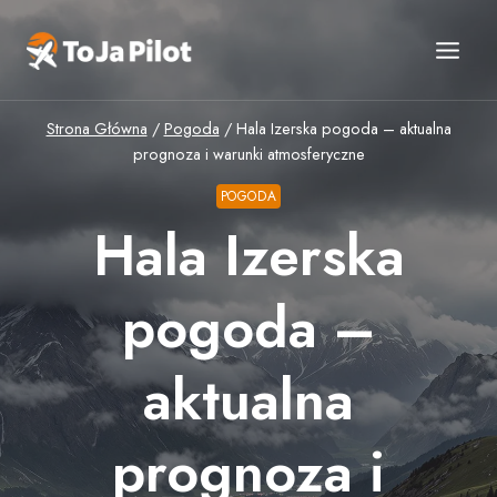
Przejdź
do
treści
Strona Główna
/
Pogoda
/
Hala Izerska pogoda – aktualna
prognoza i warunki atmosferyczne
POGODA
Hala Izerska
pogoda –
aktualna
prognoza i