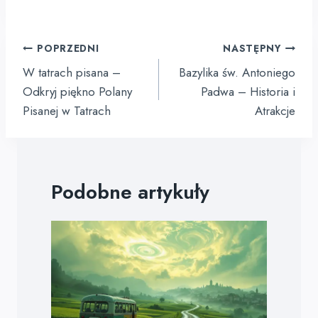
Nawigacja
POPRZEDNI
NASTĘPNY
wpisu
W tatrach pisana –
Bazylika św. Antoniego
Odkryj piękno Polany
Padwa – Historia i
Pisanej w Tatrach
Atrakcje
Podobne artykuły