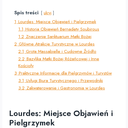
Spis treści
ukryj
1
Lourdes: Miejsce Objawień i Pielgrzymek
1.1
Historia Objawień Bernadety Soubirous
1.2
Znaczenie Sanktuarium Matki Bożej
2
Główne Atrakcje Turystyczne w Lourdes
2.1
Grota Massabielle i Cudowne Źródło
2.2
Bazylika Matki Bożej Różańcowej i Inne
Kościoły
3
Praktyczne Informacje dla Pielgrzymów i Turystów
3.1
Usługi Biura Turystycznego i Przewodniki
3.2
Zakwaterowanie i Gastronomia w Lourdes
Lourdes: Miejsce Objawień i
Pielgrzymek