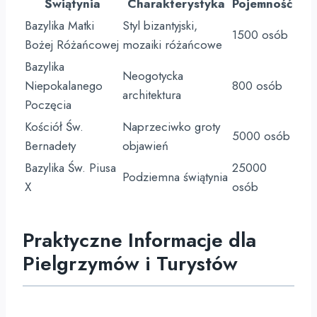
Świątynia
Charakterystyka
Pojemność
Bazylika Matki
Styl bizantyjski,
1500 osób
Bożej Różańcowej
mozaiki różańcowe
Bazylika
Neogotycka
Niepokalanego
800 osób
architektura
Poczęcia
Kościół Św.
Naprzeciwko groty
5000 osób
Bernadety
objawień
Bazylika Św. Piusa
25000
Podziemna świątynia
X
osób
Praktyczne Informacje dla
Pielgrzymów i Turystów