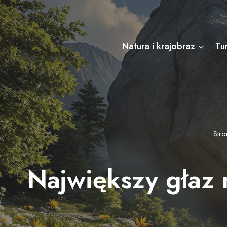
Przejdź
do
treści
Natura i krajobraz
Tu
Str
Największy głaz 