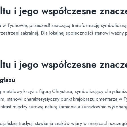
ltu i jego współczesne znacz
a w Tychowie, przeszedł znaczącą transformację symboliczn
przestrzeni sakralnej. Dla lokalnej społeczności stanowi ważny
ltu i jego współczesne znacz
 głazu
etalowy krzyż z figurą Chrystusa, symbolizujący chrystiani
iem, stanowi charakterystyczny punkt krajobrazu cmentarza w 
 kontrast między surową naturą kamienia a kunsztownie wykon
ścijańskiej tradycji stawiania znaków wiary w miejscach szczeg