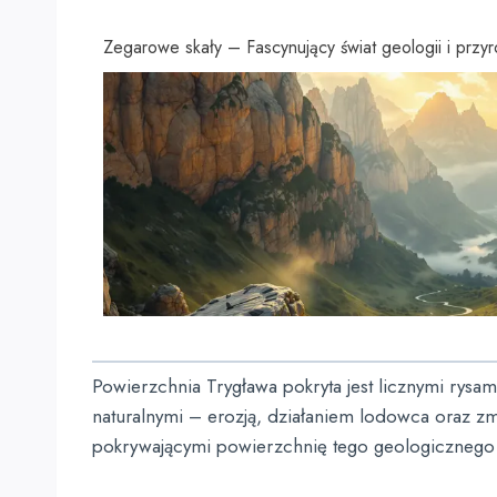
Zegarowe skały – Fascynujący świat geologii i przy
Powierzchnia Trygława pokryta jest licznymi rysa
naturalnymi – erozją, działaniem lodowca oraz zm
pokrywającymi powierzchnię tego geologiczneg