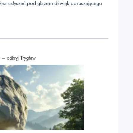
można usłyszeć pod głazem dźwięk poruszającego
 – odkryj Trygław