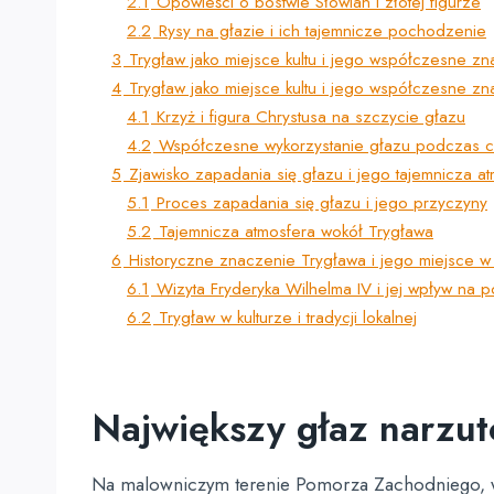
2.1
Opowieści o bóstwie Słowian i złotej figurze
2.2
Rysy na głazie i ich tajemnicze pochodzenie
3
Trygław jako miejsce kultu i jego współczesne z
4
Trygław jako miejsce kultu i jego współczesne z
4.1
Krzyż i figura Chrystusa na szczycie głazu
4.2
Współczesne wykorzystanie głazu podczas c
5
Zjawisko zapadania się głazu i jego tajemnicza a
5.1
Proces zapadania się głazu i jego przyczyny
5.2
Tajemnicza atmosfera wokół Trygława
6
Historyczne znaczenie Trygława i jego miejsce w 
6.1
Wizyta Fryderyka Wilhelma IV i jej wpływ na 
6.2
Trygław w kulturze i tradycji lokalnej
Największy głaz narzu
Na malowniczym terenie Pomorza Zachodniego, w 