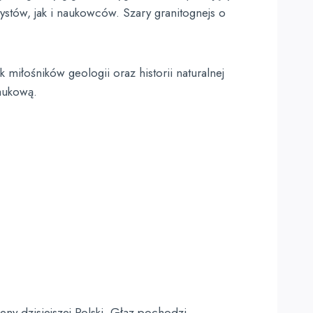
stów, jak i naukowców. Szary granitognejs o
miłośników geologii oraz historii naturalnej
naukową.
eny dzisiejszej Polski. Głaz pochodzi