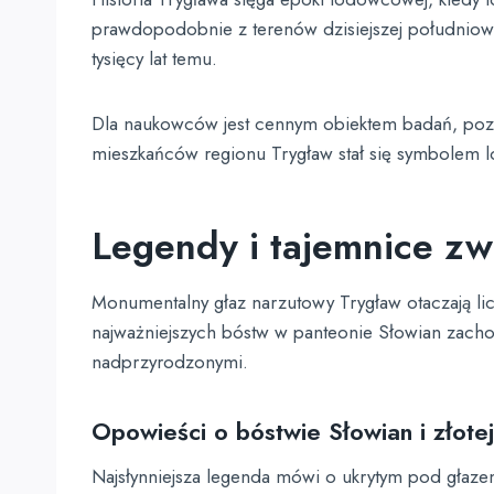
prawdopodobnie z terenów dzisiejszej południowe
tysięcy lat temu.
Dla naukowców jest cennym obiektem badań, pozwa
mieszkańców regionu Trygław stał się symbolem lok
Legendy i tajemnice z
Monumentalny głaz narzutowy Trygław otaczają l
najważniejszych bóstw w panteonie Słowian zacho
nadprzyrodzonymi.
Opowieści o bóstwie Słowian i złotej
Najsłynniejsza legenda mówi o ukrytym pod głazem