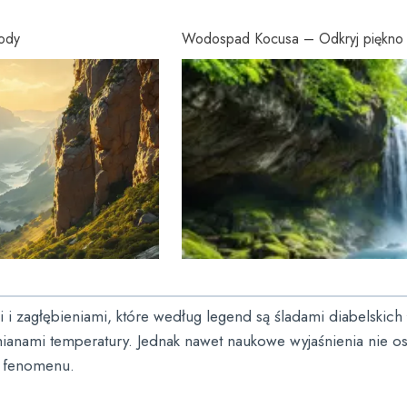
rody
Wodospad Kocusa – Odkryj piękno i 
mi i zagłębieniami, które według legend są śladami diabelskic
ianami temperatury. Jednak nawet naukowe wyjaśnienia nie osł
o fenomenu.