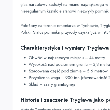
głaz narzutowy zasłużył na miano największego w
nieregularnym kształcie stanowi niezwykły pomnik p
Położony na terenie cmentarza w Tychowie, Trygław
Polski. Status pomnika przyrody uzyskał już w 19
Charakterystyka i wymiary Trygława
Obwód w najszerszym miejscu – 44 metry
Wysokość nad poziomem gruntu – 3,8 metra
Szacowana część pod ziemią – 5-6 metrów
Przybliżona waga – 900 ton (równowartość 20
Skład – szary granitognejs
Historia i znaczenie Trygława jako 
Historia Trygława sięga epoki lodowcowej, kiedy t