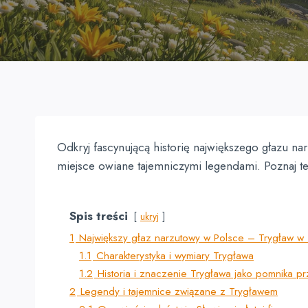
Odkryj fascynującą historię największego głazu na
miejsce owiane tajemniczymi legendami. Poznaj t
Spis treści
ukryj
1
Największy głaz narzutowy w Polsce – Trygław w
1.1
Charakterystyka i wymiary Trygława
1.2
Historia i znaczenie Trygława jako pomnika p
2
Legendy i tajemnice związane z Trygławem