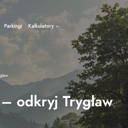
Parkingi
Kalkulatory
ygław
 – odkryj Trygław