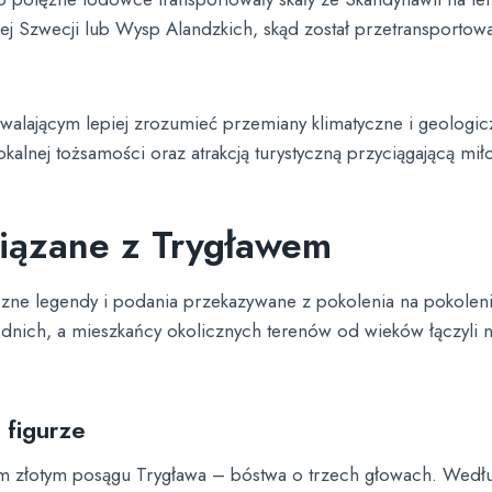
j Szwecji lub Wysp Alandzkich, skąd został przetransportow
lającym lepiej zrozumieć przemiany klimatyczne i geologiczn
alnej tożsamości oraz atrakcją turystyczną przyciągającą mił
wiązane z Trygławem
iczne legendy i podania przekazywane z pokolenia na pokole
dnich, a mieszkańcy okolicznych terenów od wieków łączyli n
 figurze
 złotym posągu Trygława – bóstwa o trzech głowach. Według 