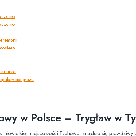
naczenie
naczenie
eremonii
tmosfera
kulturze
popularność głazu
towy w Polsce – Trygław w T
niewielkiej miejscowości Tychowo, znajduje się prawdziwy g