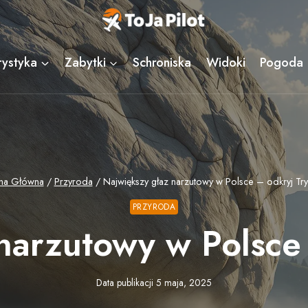
rystyka
Zabytki
Schroniska
Widoki
Pogoda
ona Główna
/
Przyroda
/
Największy głaz narzutowy w Polsce – odkryj Tr
PRZYRODA
narzutowy w Polsce
Data publikacji
5 maja, 2025