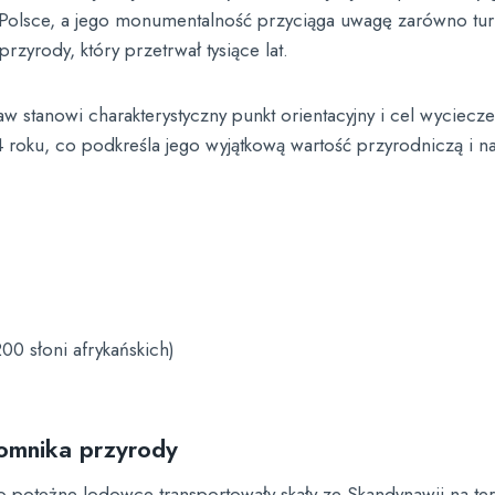
 Polsce, a jego monumentalność przyciąga uwagę zarówno tury
rzyrody, który przetrwał tysiące lat.
 stanowi charakterystyczny punkt orientacyjny i cel wycieczek 
54 roku, co podkreśla jego wyjątkową wartość przyrodniczą i 
0 słoni afrykańskich)
pomnika przyrody
o potężne lodowce transportowały skały ze Skandynawii na ter