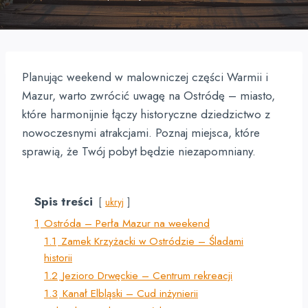
Planując weekend w malowniczej części Warmii i
Mazur, warto zwrócić uwagę na Ostródę – miasto,
które harmonijnie łączy historyczne dziedzictwo z
nowoczesnymi atrakcjami. Poznaj miejsca, które
sprawią, że Twój pobyt będzie niezapomniany.
Spis treści
ukryj
1
Ostróda – Perła Mazur na weekend
1.1
Zamek Krzyżacki w Ostródzie – Śladami
historii
1.2
Jezioro Drwęckie – Centrum rekreacji
1.3
Kanał Elbląski – Cud inżynierii