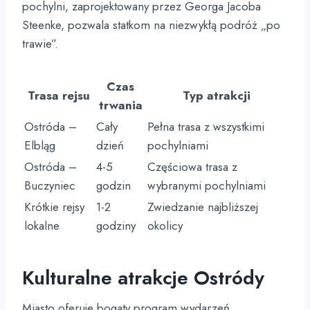
pochylni, zaprojektowany przez Georga Jacoba
Steenke, pozwala statkom na niezwykłą podróż „po
trawie”.
Czas
Trasa rejsu
Typ atrakcji
trwania
Ostróda –
Cały
Pełna trasa z wszystkimi
Elbląg
dzień
pochylniami
Ostróda –
4-5
Częściowa trasa z
Buczyniec
godzin
wybranymi pochylniami
Krótkie rejsy
1-2
Zwiedzanie najbliższej
lokalne
godziny
okolicy
Kulturalne atrakcje Ostródy
Miasto oferuje bogaty program wydarzeń