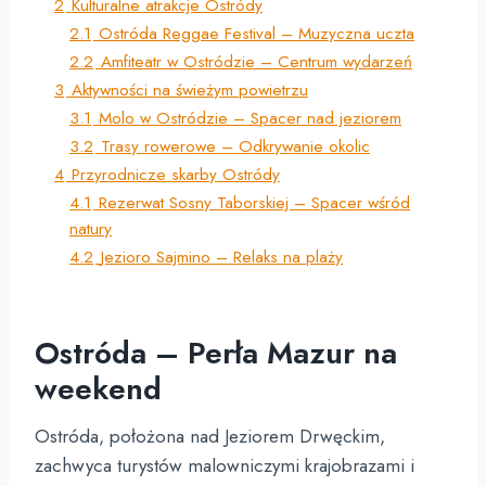
2
Kulturalne atrakcje Ostródy
2.1
Ostróda Reggae Festival – Muzyczna uczta
2.2
Amfiteatr w Ostródzie – Centrum wydarzeń
3
Aktywności na świeżym powietrzu
3.1
Molo w Ostródzie – Spacer nad jeziorem
3.2
Trasy rowerowe – Odkrywanie okolic
4
Przyrodnicze skarby Ostródy
4.1
Rezerwat Sosny Taborskiej – Spacer wśród
natury
4.2
Jezioro Sajmino – Relaks na plaży
Ostróda – Perła Mazur na
weekend
Ostróda, położona nad Jeziorem Drwęckim,
zachwyca turystów malowniczymi krajobrazami i