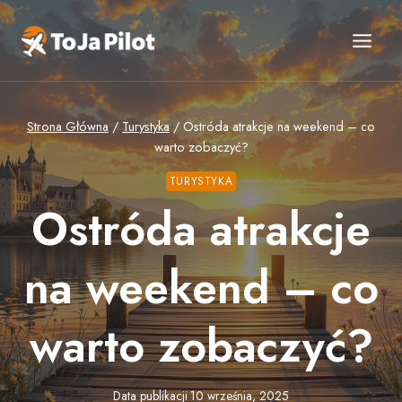
Przejdź
do
treści
Strona Główna
/
Turystyka
/
Ostróda atrakcje na weekend – co
warto zobaczyć?
TURYSTYKA
Ostróda atrakcje
na weekend – co
warto zobaczyć?
Data publikacji
10 września, 2025